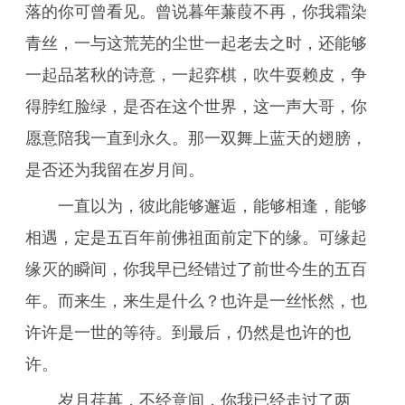
落的你可曾看见。曾说暮年蒹葭不再，你我霜染
青丝，一与这荒芜的尘世一起老去之时，还能够
一起品茗秋的诗意，一起弈棋，吹牛耍赖皮，争
得脖红脸绿，是否在这个世界，这一声大哥，你
愿意陪我一直到永久。那一双舞上蓝天的翅膀，
是否还为我留在岁月间。
一直以为，彼此能够邂逅，能够相逢，能够
相遇，定是五百年前佛祖面前定下的缘。可缘起
缘灭的瞬间，你我早已经错过了前世今生的五百
年。而来生，来生是什么？也许是一丝怅然，也
许许是一世的等待。到最后，仍然是也许的也
许。
岁月荏苒，不经意间，你我已经走过了两