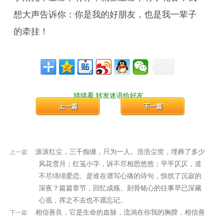
想大声告诉你：你是我的好朋友，也是我一辈子
的牵挂！
猜猜看,转发迷语给好友
上一篇
下一篇
滚滚红尘，三千痴缠，只为一人。浩浩尘世，埋葬了多少
上一篇:
风花雪月；红笺小字，诉不尽相思悠悠；平平仄仄，道
不尽绵绵爱恋。是谁在谱写心痛的诗句，惊扰了沉寂的
深夜？篇篇章节，回忆成殇。刻骨铭心的往事早已深藏
心底，挥之不去也不愿忘记。
相信善良，它是生命的血脉，流淌在你我的胸膛，相信善
下一篇: