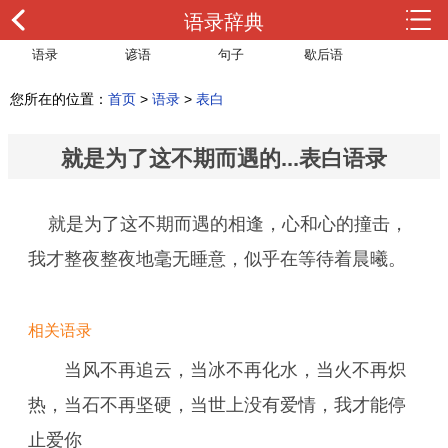
语录辞典
语录
谚语
句子
歇后语
您所在的位置：
首页
>
语录
>
表白
就是为了这不期而遇的...表白语录
就是为了这不期而遇的相逢，心和心的撞击，
我才整夜整夜地毫无睡意，似乎在等待着晨曦。
相关语录
当风不再追云，当冰不再化水，当火不再炽
热，当石不再坚硬，当世上没有爱情，我才能停
止爱你